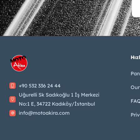
Hızl
Pan
+90 532 336 24 44
Our
Uğurelli Sk Sadıkoğlu 1 İş Merkezi
FA
No:1 E, 34722 Kadıköy/İstanbul
info@motoakira.com
Pri