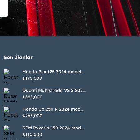
Son İlanlar
Honda Pcx 125 2024 model
24500 km de
₺175,000
Ducati Multistrada V2 S 2022
model 8000 km de
₺685,000
Honda Cb 250 R 2024 model
8750 km de
₺265,000
SFM Pyxeria 150 2024 model
900 km de
₺110,000